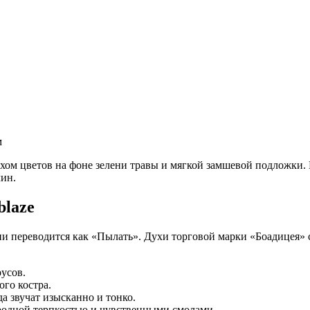
м
ом цветов на фоне зелени травы и мягкой замшевой подложки. 
чин.
blaze
 переводится как «Пылать». Духи торговой марки «Боадицея» со
усов.
го костра.
а звучат изысканно и тонко.
иродной терпкостью и чувственными смолами.