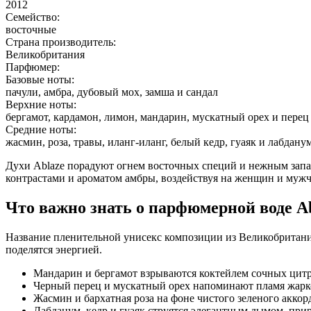
2012
Семейство:
восточные
Страна производитель:
Великобритания
Парфюмер:
Базовые ноты:
пачули, амбра, дубовый мох, замша и сандал
Верхние ноты:
бергамот, кардамон, лимон, мандарин, мускатный орех и перец
Средние ноты:
жасмин, роза, травы, иланг-иланг, белый кедр, гуаяк и лабдану
Духи Ablaze порадуют огнем восточных специй и нежным запах
контрастами и ароматом амбры, воздействуя на женщин и муж
Что важно знать о парфюмерной воде A
Название пленительной унисекс композиции из Великобритании
поделятся энергией.
Мандарин и бергамот взрываются коктейлем сочных цитр
Черный перец и мускатный орех напоминают пламя жарко
Жасмин и бархатная роза на фоне чистого зеленого аккорд
Лабданум, кедр и гуаяк струятся элегантным дымом, пр