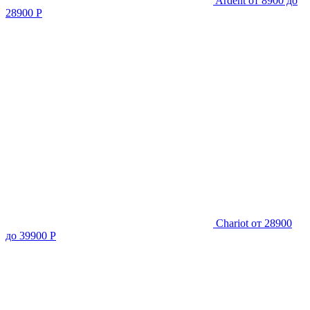
Ardent
от 8900 до
28900 Р
Chariot
от 28900
до 39900 Р