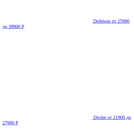
Delirious
от 25900
до 39900 Р
Divine
от 21900 до
27900 Р