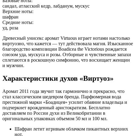
Базовые ноты:
сандал, атласский кедр, лабданум, мускус
Верхние ноты:
шафран
Средние ноты:
уд, роза
Древесный унисекс аромат Virtuous играет нотами настолько
виртуозно, что кажется — тут действовала магия. Изысканное
благородство композиции Boadicea the Victorious рождается
союзом уда, мускуса и розы. Отборные и чувственные запахи
сплетаются в роскошную симфонию, что восхищает женщин
и мужчин.
Характеристики духов «Виртуоз»
Аромат 2011 года звучит так гармонично и прекрасно, что
стал классическим шедевром бренда. Парфюмерная вода
престижной марки «Боадицея» усилит обаяние владельца и
подчеркнет врожденный аристократизм. Бесплатно
доставляем по России духи из Великобритании в
оригинальных упаковках объемом 50 мл и 100 мл.
Шафран летит игривым облачком пикантных верхних
нот.