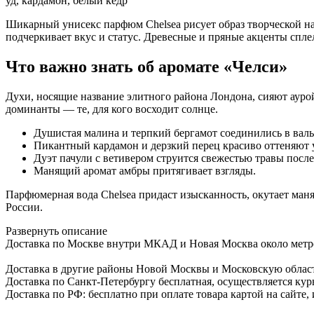
уд, кардамон, белый кедр
Шикарный унисекс парфюм Chelsea рисует образ творческой нат
подчеркивает вкус и статус. Древесные и пряные акценты сп
Что важно знать об аромате «Челси»
Духи, носящие название элитного района Лондона, сияют ауро
доминанты — те, для кого восходит солнце.
Душистая малина и терпкий бергамот соединились в валь
Пикантный кардамон и дерзкий перец красиво оттеняют у
Дуэт пачули с ветивером струится свежестью травы после
Манящий аромат амбры притягивает взгляды.
Парфюмерная вода Chelsea придаст изысканность, окутает ма
России.
Развернуть описание
Доставка по Москве внутри МКАД и Новая Москва около метро б
Доставка в другие районы Новой Москвы и Московскую област
Доставка по Санкт-Петербургу бесплатная, осуществляется курь
Доставка по РФ: бесплатно при оплате товара картой на сайте,