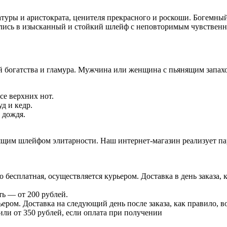
уры и аристократа, ценителя прекрасного и роскоши. Богемный а
лелись в изысканный и стойкий шлейф с неповторимым чувствен
й богатства и гламура. Мужчина или женщина с пьянящим запах
се верхних нот.
д и кедр.
 дождя.
нящим шлейфом элитарности. Наш интернет-магазин реализует п
есплатная, осуществляется курьером. Доставка в день заказа, к
ь — от 200 рублей.
ером. Доставка на следующий день после заказа, как правило, во
 или от 350 рублей, если оплата при получении