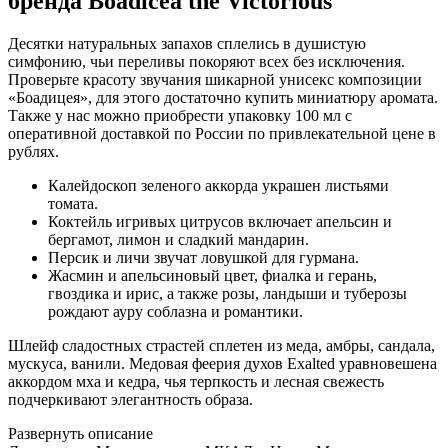
бренда Boadicea the Victorious
Десятки натуральных запахов сплелись в душистую
симфонию, чьи переливы покоряют всех без исключения.
Проверьте красоту звучания шикарной унисекс композиции
«Боадицея», для этого достаточно купить миниатюру аромата.
Также у нас можно приобрести упаковку 100 мл с
оперативной доставкой по России по привлекательной цене в
рублях.
Калейдоскоп зеленого аккорда украшен листьями
томата.
Коктейль игривых цитрусов включает апельсин и
бергамот, лимон и сладкий мандарин.
Персик и личи звучат ловушкой для гурмана.
Жасмин и апельсиновый цвет, фиалка и герань,
гвоздика и ирис, а также розы, ландыши и туберозы
рождают ауру соблазна и романтики.
Шлейф сладостных страстей сплетен из меда, амбры, сандала,
мускуса, ванили. Медовая феерия духов Exalted уравновешена
аккордом мха и кедра, чья терпкость и лесная свежесть
подчеркивают элегантность образа.
Развернуть описание