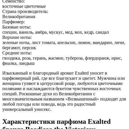
Семейство:
восточные цветочные
Страна производитель:
Великобритания
Парфюмер:
Базовые ноты:
специи, ваниль, амбра, мускус, мед, мох, кедр, сандал
Верхние ноты:
зеленые ноты, лист томата, апельсин, лимон, мандарин, личи,
бергамот, персик
Средние ноты:
гвоздика, роза, герань, жасмин, тубероза, флердоранж, ирис,
фиалка, ландыш
Изысканный и благородный аромат Exalted уносит в
парфюмерный рай, где все благоухает и цветет. Мужчина или
женщина гуляют в цитрусовой роще, любуются цветочными
полянами и наслаждаются букетом чувственных восточных
специй. Роскошные духи из Великобритании с
многозначительным названием «Возвышенный» подходят для
любой погоды или повода, ведь это радостный
универсальный унисекс.
Характеристики парфюма Exalted