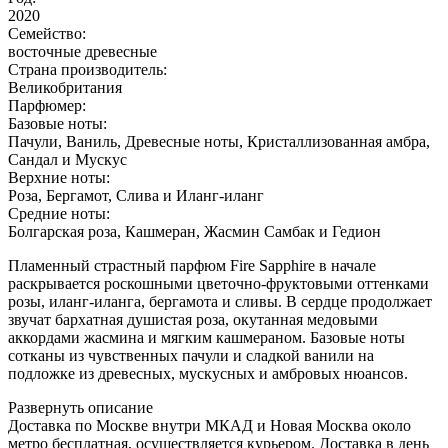
2020
Семейство:
восточные древесные
Страна производитель:
Великобритания
Парфюмер:
Базовые ноты:
Пачули, Ваниль, Древесные ноты, Кристаллизованная амбра,
Сандал и Мускус
Верхние ноты:
Роза, Бергамот, Слива и Иланг-иланг
Средние ноты:
Болгарская роза, Кашмеран, Жасмин Самбак и Гедион
Пламенный страстный парфюм Fire Sapphire в начале
раскрывается роскошными цветочно-фруктовыми оттенками
розы, иланг-иланга, бергамота и сливы. В сердце продолжает
звучат бархатная душистая роза, окутанная медовыми
аккордами жасмина и мягким кашмераном. Базовые ноты
сотканы из чувственных пачули и сладкой ванили на
подложке из древесных, мускусных и амбровых нюансов.
Развернуть описание
Доставка по Москве внутри МКАД и Новая Москва около
метро бесплатная, осуществляется курьером. Доставка в день