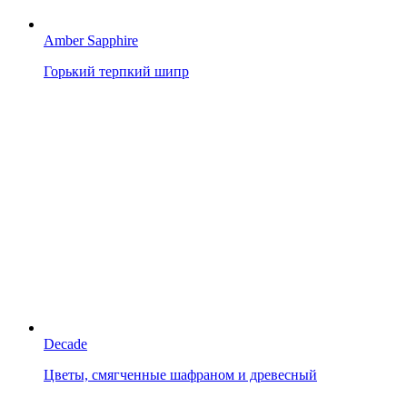
Amber Sapphire
Горький терпкий шипр
Decade
Цветы, смягченные шафраном и древесный