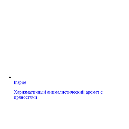
Inspire
Харизматичный анималистический аромат с
пряностями