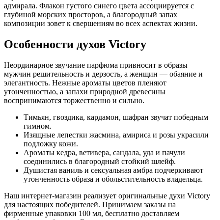
адмирала. Флакон густого синего цвета ассоциируется с
глубиной морских просторов, а благородный запах
композиции зовет к свершениям во всех аспектах жизни.
Особенности духов Victory
Неординарное звучание парфюма привносит в образы
мужчин решительность и дерзость, а женщин — обаяние и
элегантность. Нежные ароматы цветов пленяют
утонченностью, а запахи природной древесины
воспринимаются торжественно и сильно.
Тимьян, гвоздика, кардамон, шафран звучат победным
гимном.
Изящные лепестки жасмина, амириса и розы украсили
подложку кожи.
Ароматы кедра, ветивера, сандала, уда и пачули
соединились в благородный стойкий шлейф.
Душистая ваниль и сексуальная амбра подчеркивают
утонченность образа и обольстительность владельца.
Наш интернет-магазин реализует оригинальные духи Victory
для настоящих победителей. Принимаем заказы на
фирменные упаковки 100 мл, бесплатно доставляем