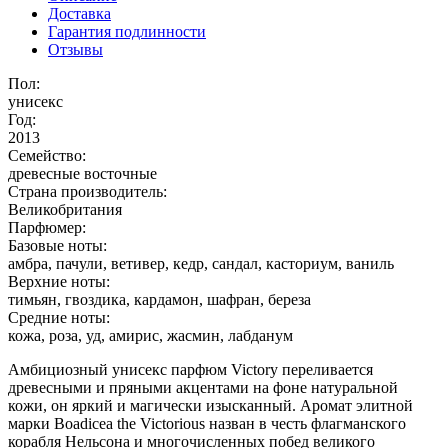
Доставка
Гарантия подлинности
Отзывы
Пол:
унисекс
Год:
2013
Семейство:
древесные восточные
Страна производитель:
Великобритания
Парфюмер:
Базовые ноты:
амбра, пачули, ветивер, кедр, сандал, касториум, ваниль
Верхние ноты:
тимьян, гвоздика, кардамон, шафран, береза
Средние ноты:
кожа, роза, уд, амирис, жасмин, лабданум
Амбициозный унисекс парфюм Victory переливается
древесными и пряными акцентами на фоне натуральной
кожи, он яркий и магически изысканный. Аромат элитной
марки Boadicea the Victorious назван в честь флагманского
корабля Нельсона и многочисленных побед великого